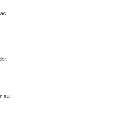
s
dad
dor.
r su