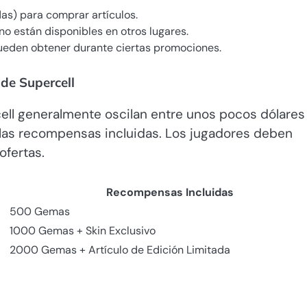
as) para comprar artículos.
no están disponibles en otros lugares.
ueden obtener durante ciertas promociones.
 de Supercell
cell generalmente oscilan entre unos pocos dólares
 las recompensas incluidas. Los jugadores deben
ofertas.
Recompensas Incluidas
500 Gemas
1000 Gemas + Skin Exclusivo
2000 Gemas + Artículo de Edición Limitada