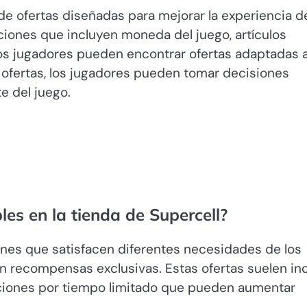
de ofertas diseñadas para mejorar la experiencia d
ciones que incluyen moneda del juego, artículos
los jugadores pueden encontrar ofertas adaptadas 
 ofertas, los jugadores pueden tomar decisiones
e del juego.
les en la tienda de Supercell?
nes que satisfacen diferentes necesidades de los
n recompensas exclusivas. Estas ofertas suelen inc
ociones por tiempo limitado que pueden aumentar