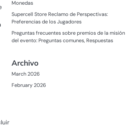
Monedas
e
Supercell Store Reclamo de Perspectivas:
Preferencias de los Jugadores
a
Preguntas frecuentes sobre premios de la misión
del evento: Preguntas comunes, Respuestas
Archivo
March 2026
February 2026
luir