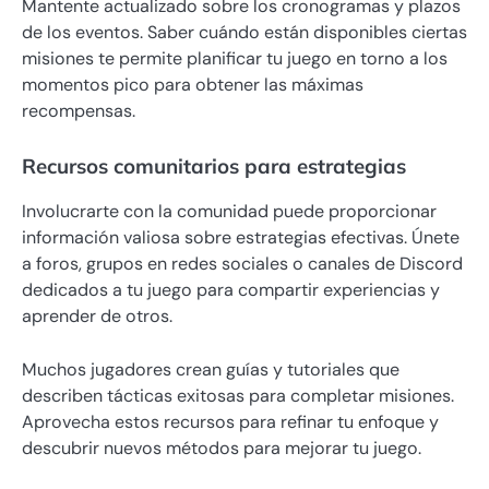
Mantente actualizado sobre los cronogramas y plazos
de los eventos. Saber cuándo están disponibles ciertas
misiones te permite planificar tu juego en torno a los
momentos pico para obtener las máximas
recompensas.
Recursos comunitarios para estrategias
Involucrarte con la comunidad puede proporcionar
información valiosa sobre estrategias efectivas. Únete
a foros, grupos en redes sociales o canales de Discord
dedicados a tu juego para compartir experiencias y
aprender de otros.
Muchos jugadores crean guías y tutoriales que
describen tácticas exitosas para completar misiones.
Aprovecha estos recursos para refinar tu enfoque y
descubrir nuevos métodos para mejorar tu juego.