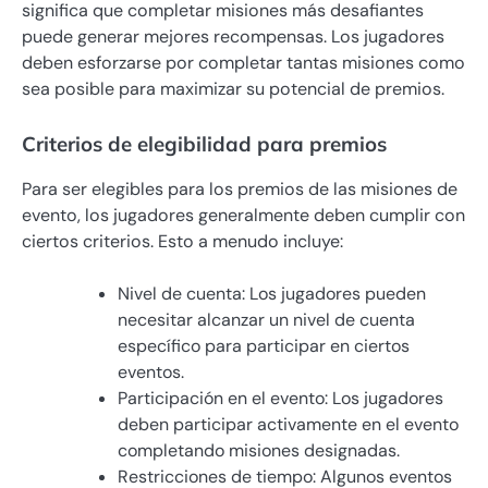
significa que completar misiones más desafiantes
puede generar mejores recompensas. Los jugadores
deben esforzarse por completar tantas misiones como
sea posible para maximizar su potencial de premios.
Criterios de elegibilidad para premios
Para ser elegibles para los premios de las misiones de
evento, los jugadores generalmente deben cumplir con
ciertos criterios. Esto a menudo incluye:
Nivel de cuenta: Los jugadores pueden
necesitar alcanzar un nivel de cuenta
específico para participar en ciertos
eventos.
Participación en el evento: Los jugadores
deben participar activamente en el evento
completando misiones designadas.
Restricciones de tiempo: Algunos eventos