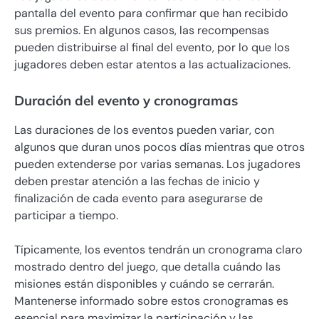
pantalla del evento para confirmar que han recibido
sus premios. En algunos casos, las recompensas
pueden distribuirse al final del evento, por lo que los
jugadores deben estar atentos a las actualizaciones.
Duración del evento y cronogramas
Las duraciones de los eventos pueden variar, con
algunos que duran unos pocos días mientras que otros
pueden extenderse por varias semanas. Los jugadores
deben prestar atención a las fechas de inicio y
finalización de cada evento para asegurarse de
participar a tiempo.
Típicamente, los eventos tendrán un cronograma claro
mostrado dentro del juego, que detalla cuándo las
misiones están disponibles y cuándo se cerrarán.
Mantenerse informado sobre estos cronogramas es
esencial para maximizar la participación y las