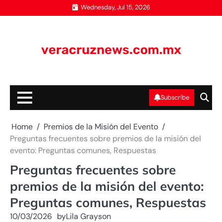
Skip
Wednesday, Jul 15, 2026
to
content
veracruznews.com.mx
Subscribe
Home
Premios de la Misión del Evento
Preguntas frecuentes sobre premios de la misión del
evento: Preguntas comunes, Respuestas
Preguntas frecuentes sobre
premios de la misión del evento:
Preguntas comunes, Respuestas
10/03/2026
by
Lila Grayson