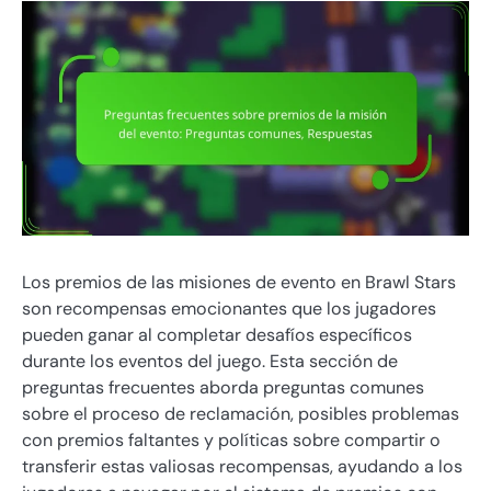
Los premios de las misiones de evento en Brawl Stars
son recompensas emocionantes que los jugadores
pueden ganar al completar desafíos específicos
durante los eventos del juego. Esta sección de
preguntas frecuentes aborda preguntas comunes
sobre el proceso de reclamación, posibles problemas
con premios faltantes y políticas sobre compartir o
transferir estas valiosas recompensas, ayudando a los