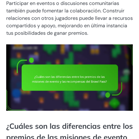
Participar en eventos o discusiones comunitarias
también puede fomentar la colaboración. Construir
relaciones con otros jugadores puede llevar a recursos
compartidos y apoyo, mejorando en última instancia
tus posibilidades de ganar premios.
¿Cuáles son las diferencias entre los
premios de las misiones de evento