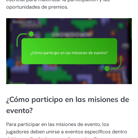
oportunidades de premios.
¿Cómo participo en las misiones de
evento?
Para participar en las misiones de evento, los
jugadores deben unirse a eventos específicos dentro