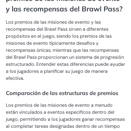
y las recompensas del Brawl Pass?
Los premios de las misiones de evento y las
recompensas del Brawl Pass sirven a diferentes
propósitos en el juego, siendo los premios de las
misiones de evento típicamente desafíos y
recompensas únicas, mientras que las recompensas
del Brawl Pass proporcionan un sistema de progresión
estructurado. Entender estas diferencias puede ayudar
a los jugadores a planificar su juego de manera
efectiva.
Comparación de las estructuras de premios
Los premios de las misiones de evento a menudo
están vinculados a eventos específicos dentro del
juego, permitiendo a los jugadores ganar recompensas
al completar tareas designadas dentro de un tiempo