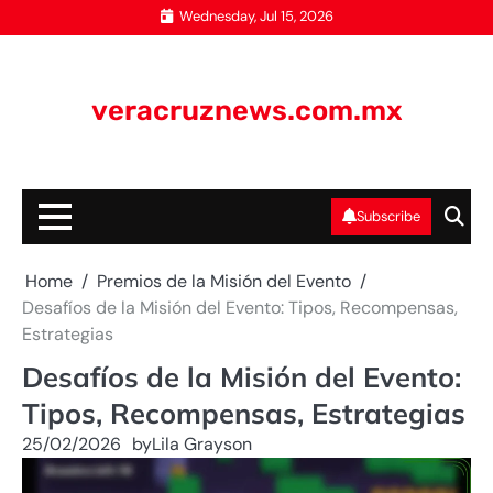
Skip
Wednesday, Jul 15, 2026
to
content
veracruznews.com.mx
Subscribe
Home
Premios de la Misión del Evento
Desafíos de la Misión del Evento: Tipos, Recompensas,
Estrategias
Desafíos de la Misión del Evento:
Tipos, Recompensas, Estrategias
25/02/2026
by
Lila Grayson